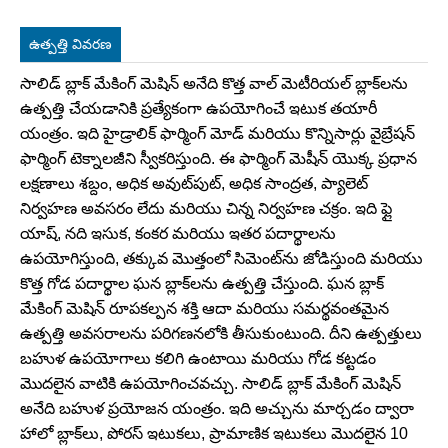
ఉత్పత్తి వివరణ
సాలిడ్ బ్లాక్ మేకింగ్ మెషిన్ అనేది కొత్త వాల్ మెటీరియల్ బ్లాక్‌లను
ఉత్పత్తి చేయడానికి ప్రత్యేకంగా ఉపయోగించే ఇటుక తయారీ
యంత్రం. ఇది హైడ్రాలిక్ ఫార్మింగ్ మోడ్ మరియు కొన్నిసార్లు వైబ్రేషన్
ఫార్మింగ్ టెక్నాలజీని స్వీకరిస్తుంది. ఈ ఫార్మింగ్ మెషీన్ యొక్క ప్రధాన
లక్షణాలు శబ్దం, అధిక అవుట్‌పుట్, అధిక సాంద్రత, ప్యాలెట్
నిర్వహణ అవసరం లేదు మరియు చిన్న నిర్వహణ చక్రం. ఇది ఫ్లై
యాష్, నది ఇసుక, కంకర మరియు ఇతర పదార్థాలను
ఉపయోగిస్తుంది, తక్కువ మొత్తంలో సిమెంట్‌ను జోడిస్తుంది మరియు
కొత్త గోడ పదార్థాల ఘన బ్లాక్‌లను ఉత్పత్తి చేస్తుంది. ఘన బ్లాక్
మేకింగ్ మెషిన్ రూపకల్పన శక్తి ఆదా మరియు సమర్థవంతమైన
ఉత్పత్తి అవసరాలను పరిగణనలోకి తీసుకుంటుంది. దీని ఉత్పత్తులు
బహుళ ఉపయోగాలు కలిగి ఉంటాయి మరియు గోడ కట్టడం
మొదలైన వాటికి ఉపయోగించవచ్చు. సాలిడ్ బ్లాక్ మేకింగ్ మెషిన్
అనేది బహుళ ప్రయోజన యంత్రం. ఇది అచ్చును మార్చడం ద్వారా
హాలో బ్లాక్‌లు, పోరస్ ఇటుకలు, ప్రామాణిక ఇటుకలు మొదలైన 10