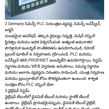
2.Germany సిమెన్స్ PLC నియంత్రణ వ్యవస్థ, సిమెన్స్ టచ్‌స్క్రీన్,
జర్మనీ
సులభమైన ఆపరేషన్, తక్కువ వైఫల్యం నిష్పత్తి, మెషిన్ రన్నింగ్
స్థిరత్వం మరియు అధిక విశ్వసనీయత. అత్యంత అధునాతన
పారిశ్రామిక ఇంటర్నెట్ సాంకేతికతను ఉపయోగించండి, రిమోట్
ట్రబుల్-షూటింగ్ & నిర్వహణను గ్రహించండి. PLC మరియు
టచ్‌స్క్రీన్ కలిసి PROFINET ఇంటర్నెట్‌ని ఉపయోగిస్తాయి, సిస్టమ్
నిర్ధారణ మరియు WEB విస్తరణకు అనుకూలం. సమస్య నిర్ధారణ
మరియు అలారం వ్యవస్థను నిరంతరం సాధించండి, యంత్ర నిర్వహణ
మరియు ట్రబుల్షూటింగ్ కోసం సౌకర్యవంతంగా ఉంటుంది. శాశ్వత
సంరక్షణ కోసం PLC రన్నింగ్ డేటా.
3.వైబ్రేషన్ సిస్టమ్
వైబ్రేషన్ టేబుల్‌లో డైనమిక్ టేబుల్ మరియు స్టాటిక్ టేబుల్
ఉంటాయి. వైబ్రేషన్ ప్రారంభమైనప్పుడు, డైనమిక్ టేబుల్ వైబ్రేట్,
స్టాటిక్ టేబుల్ స్థిరంగా ఉంటాయి. కాంక్రీట్ ఉత్పత్తుల యొక్క అధిక