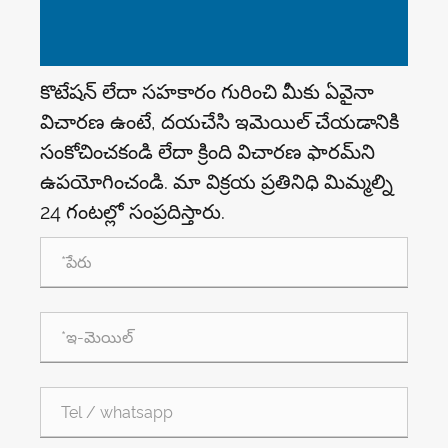
కొటేషన్ లేదా సహకారం గురించి మీకు ఏవైనా
విచారణ ఉంటే, దయచేసి ఇమెయిల్ చేయడానికి
సంకోచించకండి లేదా క్రింది విచారణ ఫారమ్‌ని
ఉపయోగించండి. మా విక్రయ ప్రతినిధి మిమ్మల్ని
24 గంటల్లో సంప్రదిస్తారు.