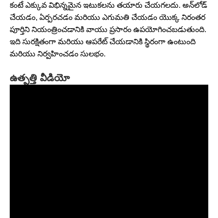
కంటే ఎక్కువ విభిన్నమైన ఇటుకలను తయారు చేయగలదు. అన్‌లోడ్
చేయడం, ఏర్పరచడం మరియు ఎగుమతి చేయడం యొక్క నిరంతర
పూర్తిని నియంత్రించడానికి వాయు ప్రసారం ఉపయోగించబడుతుంది.
ఇది సురక్షితంగా మరియు ఆపరేట్ చేయడానికి స్థిరంగా ఉంటుంది
మరియు నిర్వహించడం సులభం.
ఉత్పత్తి వీడియో