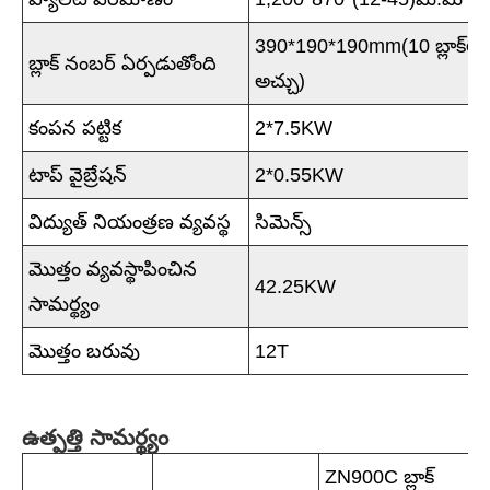
390*190*190mm(10 బ్లాక్‌లు
బ్లాక్ నంబర్ ఏర్పడుతోంది
అచ్చు)
కంపన పట్టిక
2*7.5KW
టాప్ వైబ్రేషన్
2*0.55KW
విద్యుత్ నియంత్రణ వ్యవస్థ
సిమెన్స్
మొత్తం వ్యవస్థాపించిన
42.25KW
సామర్థ్యం
మొత్తం బరువు
12T
ఉత్పత్తి సామర్థ్యం
ZN900C బ్లాక్