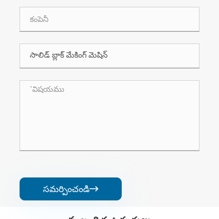
సమర్పించండి
