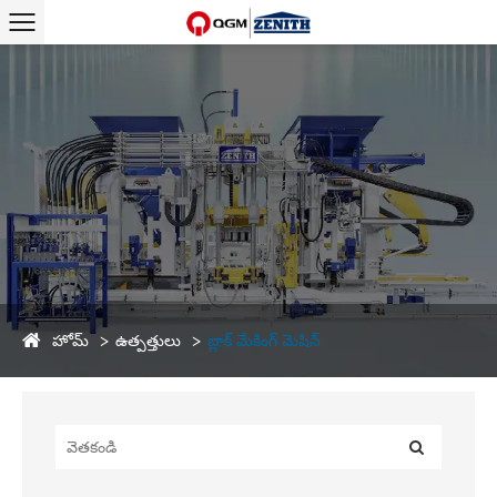
హోమ్
ఉత్పత్తులు
బ్లాక్ మేకింగ్ మెషిన్