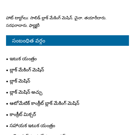
హాట్ ట్యాగ్‌లు: సాలిడ్ బ్లాక్ మేకింగ్ మెషిన్, చైనా, తయారీదారు,
సరఫరాదారు, ఫ్యాక్టరీ
సంబంధిత వర్గం
ఇటుక యంత్రం
బ్లాక్ మేకింగ్ మెషిన్
బ్లాక్ మెషిన్
బ్లాక్ మెషిన్ అచ్చు
ఆటోమేటిక్ కాంక్రీట్ బ్లాక్ మేకింగ్ మెషిన్
కాంక్రీట్ మిక్సర్
సహాయక ఇటుక యంత్రం