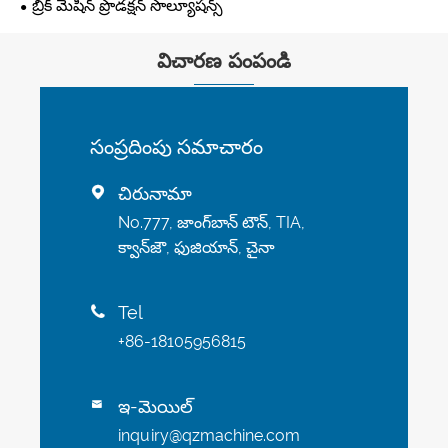
బ్రిక్ మెషిన్ ప్రొడక్షన్ సొల్యూషన్స్
విచారణ పంపండి
సంప్రదింపు సమాచారం
చిరునామా

No.777, జాంగ్‌బాన్ టౌన్, TIA,
క్వాన్‌జౌ, ఫుజియాన్, చైనా
Tel

+86-18105956815
ఇ-మెయిల్

inquiry@qzmachine.com