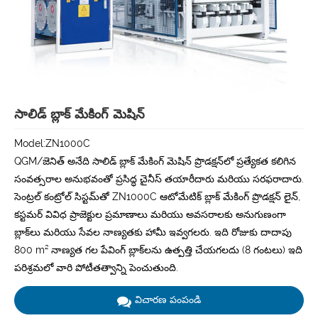
సాలిడ్ బ్లాక్ మేకింగ్ మెషిన్
Model:ZN1000C
QGM/జెనిత్ అనేది సాలిడ్ బ్లాక్ మేకింగ్ మెషిన్ ప్రొడక్షన్‌లో ప్రత్యేకత కలిగిన
సంవత్సరాల అనుభవంతో ప్రసిద్ధ చైనీస్ తయారీదారు మరియు సరఫరాదారు.
సెంట్రల్ కంట్రోల్ సిస్టమ్‌తో ZN1000C ఆటోమేటిక్ బ్లాక్ మేకింగ్ ప్రొడక్షన్ లైన్,
కస్టమర్ వివిధ ప్రాజెక్టుల ప్రమాణాలు మరియు అవసరాలకు అనుగుణంగా
బ్లాక్‌లు మరియు సేవల నాణ్యతకు హామీ ఇవ్వగలరు. ఇది రోజుకు దాదాపు
800 m² నాణ్యత గల పేవింగ్ బ్లాక్‌లను ఉత్పత్తి చేయగలదు (8 గంటలు) ఇది
పరిశ్రమలో వారి పోటీతత్వాన్ని పెంచుతుంది.
విచారణ పంపండి