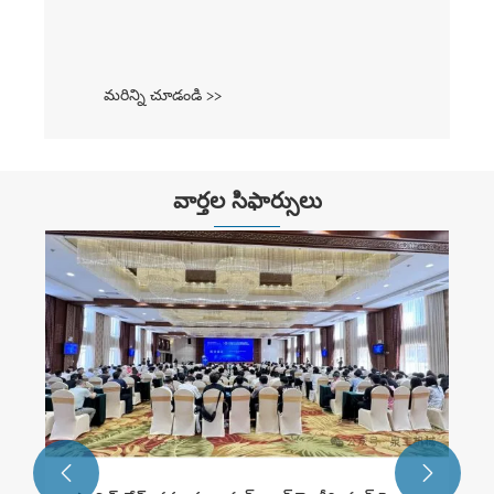
మరిన్ని చూడండి >>
వార్తల సిఫార్సులు

