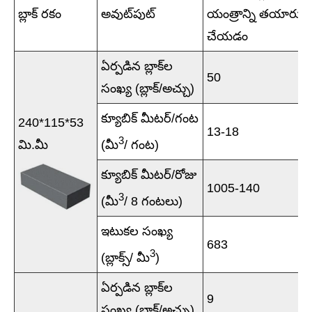
బ్లాక్ రకం
అవుట్‌పుట్
యంత్రాన్ని తయారు
చేయడం
ఏర్పడిన బ్లాక్‌ల
50
సంఖ్య (బ్లాక్/అచ్చు)
క్యూబిక్ మీటర్/గంట
240*115*53
13-18
3
మి.మీ
(మీ
/ గంట)
క్యూబిక్ మీటర్/రోజు
1005-140
3
(మీ
/ 8 గంటలు)
ఇటుకల సంఖ్య
683
3
(బ్లాక్స్/ మీ
)
ఏర్పడిన బ్లాక్‌ల
9
సంఖ్య (బ్లాక్/అచ్చు)