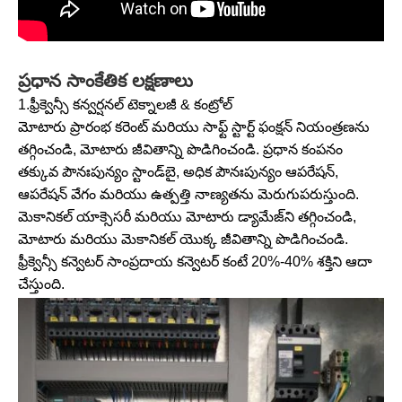
ప్రధాన సాంకేతిక లక్షణాలు
1.ఫ్రీక్వెన్సీ కన్వర్షనల్ టెక్నాలజీ & కంట్రోల్
మోటారు ప్రారంభ కరెంట్ మరియు సాఫ్ట్ స్టార్ట్ ఫంక్షన్ నియంత్రణను
తగ్గించండి, మోటారు జీవితాన్ని పొడిగించండి. ప్రధాన కంపనం
తక్కువ పౌనఃపున్యం స్టాండ్‌బై, అధిక పౌనఃపున్యం ఆపరేషన్,
ఆపరేషన్ వేగం మరియు ఉత్పత్తి నాణ్యతను మెరుగుపరుస్తుంది.
మెకానికల్ యాక్సెసరీ మరియు మోటారు డ్యామేజ్‌ని తగ్గించండి,
మోటారు మరియు మెకానికల్ యొక్క జీవితాన్ని పొడిగించండి.
ఫ్రీక్వెన్సీ కన్వెటర్ సాంప్రదాయ కన్వెటర్ కంటే 20%-40% శక్తిని ఆదా
చేస్తుంది.