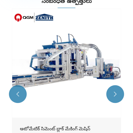
సంబంధిత ఉత్పత్తులు


ఆటోమేటిక్ సిమెంట్ బ్లాక్ మేకింగ్ మెషిన్