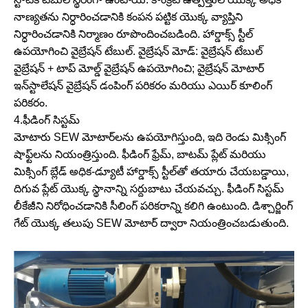
నాణ్యతను నిర్ధారించడానికి కంపన పట్టిక యొక్క వ్యాప్తిని
నిర్ధారించడానికి నిర్మాణం రూపొందించబడింది. హార్డాక్స్ స్టీల్
ఉపయోగించి వైబ్రేషన్ టేబుల్. వైబ్రేషన్ మోడ్: వైబ్రేషన్ టేబుల్
వైబ్రేషన్ + టాప్ మోల్డ్ వైబ్రేషన్ ఉపయోగించి; వైబ్రేషన్ మోటార్
ఇన్‌స్టాలేషన్ వైబ్రేషన్ డంపింగ్ పరికరం మరియు ఎయిర్ కూలింగ్
పరికరం.
4.ఫీడింగ్ సిస్టమ్
మోటారు SEW మోటార్‌లను ఉపయోగిస్తుంది, ఇది రెండు మిక్సింగ్
షాఫ్ట్‌లను నియంత్రిస్తుంది. ఫీడింగ్ ఫ్రేమ్, బాటమ్ ప్లేట్ మరియు
మిక్సింగ్ బ్లేడ్ అధిక-డ్యూటీ హార్డాక్స్ స్టీల్‌తో తయారు చేయబడ్డాయి,
దిగువ ప్లేట్ యొక్క స్థానాన్ని సర్దుబాటు చేయవచ్చు. ఫీడింగ్ సిస్టమ్
లీకేజీని నిరోధించడానికి సీలింగ్ పరికరాన్ని కలిగి ఉంటుంది. డిశ్చార్జింగ్
గేట్ యొక్క తలుపు SEW మోటార్ ద్వారా నియంత్రించబడుతుంది.