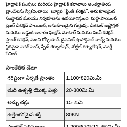
హైడ్రాలిక్ పంపులు మరియు హైడ్రాలిక్ కవాటాలు అంతర్జాతీయ
బ్రాండ్‌లను స్వీకరించాయి. ట్యూబ్ "ఫ్లేంజ్ కనెక్షన్", అనుకూలమైన
సంస్థాపన మరియు నిర్వహణను ఉపయోగిస్తుంది. మల్టీ-పాయింట్
ప్రెజర్ డిటెక్షన్ పాయింట్, అనుకూలమైన గుర్తింపు. డిజిటల్ ఉష్ణోగ్రత
మరియు అడ్డంకి అలారం ఫంక్షన్. మోటార్ మరియు పంప్ కనెక్షన్,
ఫ్లాంజ్ కనెక్షన్, మంచి కోక్సియల్. డైనమిక్ ప్రొపోర్షనల్ వాల్వ్ మరియు
స్థిరమైన పవర్ పంప్, స్పీడ్ రెగ్యులేషన్, వోల్టేజ్ రెగ్యులేషన్, ఎనర్జీ
సేవింగ్.
సాంకేతిక డేటా
గరిష్టంగా ఏర్పడే ప్రాంతం
1,100*820మి.మీ
తుది ఉత్పత్తి యొక్క ఎత్తు
20-300మి.మీ
అచ్చు చక్రం
15-25సె
ఉత్తేజకరమైన శక్తి
80KN
ప్యాలెట్ పరిమాణం
1,200*870*(12-45)మి.మీ