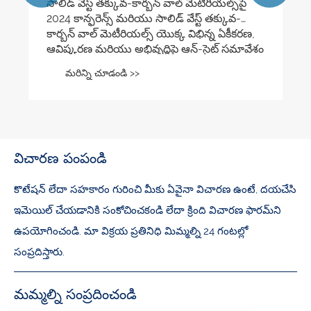
సాలిడ్ వేస్ట్ తక్కువ-కార్బన్ వాల్ మెటీరియల్స్‌పై
2024 కాన్ఫరెన్స్ మరియు సాలిడ్ వేస్ట్ తక్కువ-
కార్బన్ వాల్ మెటీరియల్స్ యొక్క విభిన్న ఏకీకరణ,
ఆవిష్కరణ మరియు అభివృద్ధిపై ఆన్-సైట్ సమావేశం
విజయవంతమైన ముగింపుకు వచ్చాయి!
మరిన్ని చూడండి >>
విచారణ పంపండి
కొటేషన్ లేదా సహకారం గురించి మీకు ఏవైనా విచారణ ఉంటే, దయచేసి
ఇమెయిల్ చేయడానికి సంకోచించకండి లేదా క్రింది విచారణ ఫారమ్‌ని
ఉపయోగించండి. మా విక్రయ ప్రతినిధి మిమ్మల్ని 24 గంటల్లో
సంప్రదిస్తారు.
మమ్మల్ని సంప్రదించండి